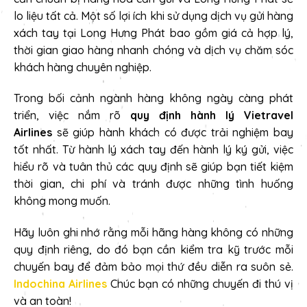
lo liệu tất cả. Một số lợi ích khi sử dụng dịch vụ gửi hàng
xách tay tại Long Hưng Phát bao gồm giá cả hợp lý,
thời gian giao hàng nhanh chóng và dịch vụ chăm sóc
khách hàng chuyên nghiệp.
Trong bối cảnh ngành hàng không ngày càng phát
triển, việc nắm rõ
quy định hành lý Vietravel
Airlines
sẽ giúp hành khách có được trải nghiệm bay
tốt nhất. Từ hành lý xách tay đến hành lý ký gửi, việc
hiểu rõ và tuân thủ các quy định sẽ giúp bạn tiết kiệm
thời gian, chi phí và tránh được những tình huống
không mong muốn.
Hãy luôn ghi nhớ rằng mỗi hãng hàng không có những
quy định riêng, do đó bạn cần kiểm tra kỹ trước mỗi
chuyến bay để đảm bảo mọi thứ đều diễn ra suôn sẻ.
Indochina Airlines
Chúc bạn có những chuyến đi thú vị
và an toàn!