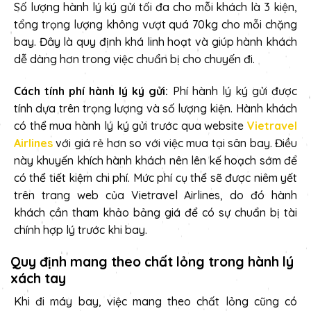
Số lượng hành lý ký gửi tối đa cho mỗi khách là 3 kiện,
tổng trọng lượng không vượt quá 70kg cho mỗi chặng
bay. Đây là quy định khá linh hoạt và giúp hành khách
dễ dàng hơn trong việc chuẩn bị cho chuyến đi.
Cách tính phí hành lý ký gửi:
Phí hành lý ký gửi được
tính dựa trên trọng lượng và số lượng kiện. Hành khách
có thể mua hành lý ký gửi trước qua website
Vietravel
Airlines
với giá rẻ hơn so với việc mua tại sân bay. Điều
này khuyến khích hành khách nên lên kế hoạch sớm để
có thể tiết kiệm chi phí. Mức phí cụ thể sẽ được niêm yết
trên trang web của Vietravel Airlines, do đó hành
khách cần tham khảo bảng giá để có sự chuẩn bị tài
chính hợp lý trước khi bay.
Quy định mang theo chất lỏng trong hành lý
xách tay
Khi đi máy bay, việc mang theo chất lỏng cũng có