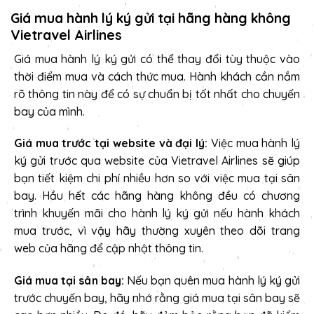
Giá mua hành lý ký gửi tại hãng hàng không
Vietravel Airlines
Giá mua hành lý ký gửi có thể thay đổi tùy thuộc vào
thời điểm mua và cách thức mua. Hành khách cần nắm
rõ thông tin này để có sự chuẩn bị tốt nhất cho chuyến
bay của mình.
Giá mua trước tại website và đại lý:
Việc mua hành lý
ký gửi trước qua website của Vietravel Airlines sẽ giúp
bạn tiết kiệm chi phí nhiều hơn so với việc mua tại sân
bay. Hầu hết các hãng hàng không đều có chương
trình khuyến mãi cho hành lý ký gửi nếu hành khách
mua trước, vì vậy hãy thường xuyên theo dõi trang
web của hãng để cập nhật thông tin.
Giá mua tại sân bay:
Nếu bạn quên mua hành lý ký gửi
trước chuyến bay, hãy nhớ rằng giá mua tại sân bay sẽ