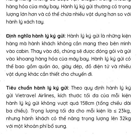
hàng hóa của máy bay. Hành lý ký gửi thường có trọng
lượng lớn hơn và có thể chứa nhiều vật dụng hơn so với
hành lý xách tay.
Định nghĩa hành lý ký gửi:
Hành lý ký gửi là những kiện
hàng mà hành khách không cần mang theo bên mình
vào cabin. Thay vào đó, chúng sẽ được đóng gói và gửi
vào khoang hàng hóa của máy bay. Hành lý ký gửi có
thể bao gồm quần áo, giày dép, đồ điện tử và nhiều
vật dụng khác cần thiết cho chuyến đi.
Tiêu chuẩn hành lý ký gửi:
Theo quy định hành lý ký
gửi Vietravel Airlines, kích thước tối đa của mỗi kiện
hành lý ký gửi không vượt quá 158cm (tổng chiều dài
ba chiều). Trọng lượng tối đa cho mỗi kiện là ≤ 23kg,
nhưng hành khách có thể nâng trọng lượng lên 32kg
với một khoản phí bổ sung.