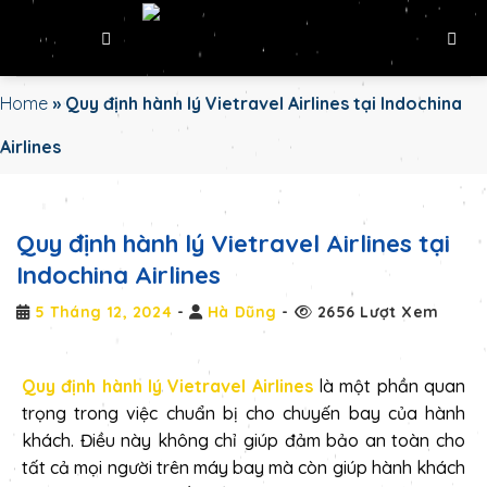
Skip
to
content
Home
»
Quy định hành lý Vietravel Airlines tại Indochina
Airlines
Quy định hành lý Vietravel Airlines tại
Indochina Airlines
5 Tháng 12, 2024
-
Hà Dũng
-
2656 Lượt Xem
Quy định hành lý Vietravel Airlines
là một phần quan
trọng trong việc chuẩn bị cho chuyến bay của hành
khách. Điều này không chỉ giúp đảm bảo an toàn cho
tất cả mọi người trên máy bay mà còn giúp hành khách