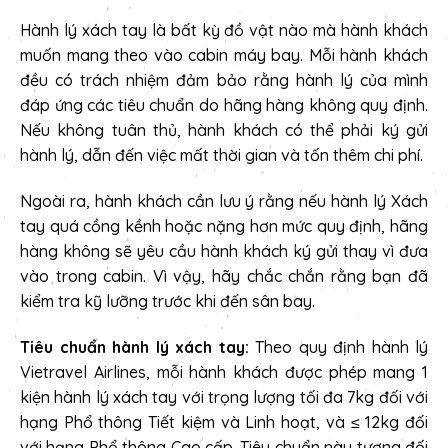
Hành lý xách tay là bất kỳ đồ vật nào mà hành khách
muốn mang theo vào cabin máy bay. Mỗi hành khách
đều có trách nhiệm đảm bảo rằng hành lý của mình
đáp ứng các tiêu chuẩn do hãng hàng không quy định.
Nếu không tuân thủ, hành khách có thể phải ký gửi
hành lý, dẫn đến việc mất thời gian và tốn thêm chi phí.
Ngoài ra, hành khách cần lưu ý rằng nếu hành lý Xách
tay quá cồng kềnh hoặc nặng hơn mức quy định, hãng
hàng không sẽ yêu cầu hành khách ký gửi thay vì đưa
vào trong cabin. Vì vậy, hãy chắc chắn rằng bạn đã
kiểm tra kỹ lưỡng trước khi đến sân bay.
Tiêu chuẩn hành lý xách tay:
Theo quy định hành lý
Vietravel Airlines, mỗi hành khách được phép mang 1
kiện hành lý xách tay với trọng lượng tối đa 7kg đối với
hạng Phổ thông Tiết kiệm và Linh hoạt, và ≤ 12kg đối
với hạng Phổ thông Cao cấp. Tiêu chuẩn này tương đối